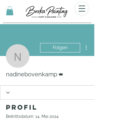
Weitere Optionen
Folgen
nadinebovenkamp
Administrator
nadinebovenkamp
Profil
Beitrittsdatum: 14. Mai 2024