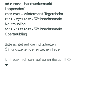
06.11.2022 - Handwerkermarkt 
Lappersdorf
20.11.2022 - Wintermarkt Tegernheim
24.11. - 27.11.2022 - Weihnachtsmarkt 
Neutraubling
10.11. - 11.12.2022 - Weihnachtsmarkt 
Obertraubling
Bitte achtet auf die individuellen 
Öffnungszeiten der einzelnen Tage!
Ich freue mich sehr auf euren Besuch!!! 😊
❤️
Du möchtest exklusive Einblicke hinter die
Kulissen und nie wieder etwas verpassen?
Dann komm in meinen E-Mail Club!