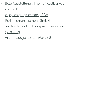
Solo Ausstellung , Thema "Kostbarkeit
von Zeit"
25.05.2023 - 31.01.2024,
SCA
Portfoliomanagement GmbH,
mit festlicher Eröffnungsvernissage am
17.10.2023
Anzahl ausgestellter Werke: 8
Solo Ausstellung, Thema "Mythos und
Zeit - Entfaltung verborgener Stärke im
Licht":
04.10.2024 - 06.01.2025
,
Kulturhaus Neutraubling,
mit festlicher Eröffnungsvernissage am
16.10.2024
Anzahl ausgestellter Werke: 25