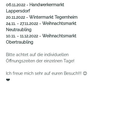
06.11.2022 - Handwerkermarkt 
Lappersdorf
20.11.2022 - Wintermarkt Tegernheim
24.11. - 27.11.2022 - Weihnachtsmarkt 
Neutraubling
10.11. - 11.12.2022 - Weihnachtsmarkt 
Obertraubling
Bitte achtet auf die individuellen 
Öffnungszeiten der einzelnen Tage!
Ich freue mich sehr auf euren Besuch!!! 😊
❤️
Du möchtest exklusive Einblicke hinter die
Kulissen und nie wieder etwas verpassen?
Dann komm in meinen E-Mail Club!