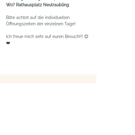
Wo? Rathausplatz Neutraubling
Bitte achtet auf die individuellen 
Öffnungszeiten der einzelnen Tage!
Ich freue mich sehr auf euren Besuch!!! 😊
❤️
Du möchtest exklusive Einblicke hinter die
Kulissen und nie wieder etwas verpassen?
Dann komm in meinen E-Mail Club!
Abonnieren