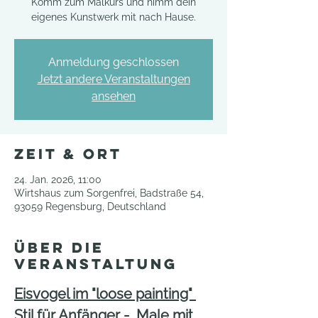
Komm zum Malkurs und nimm dein
eigenes Kunstwerk mit nach Hause.
Anmeldung geschlossen
Jetzt andere Veranstaltungen
ansehen
Zeit & Ort
24. Jan. 2026, 11:00
Wirtshaus zum Sorgenfrei, Badstraße 54,
93059 Regensburg, Deutschland
Über die
Veranstaltung
Eisvogel im "loose painting" 
Stil für Anfänger -  Male mit 