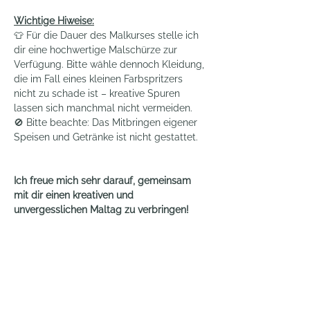
Wichtige Hiweise:
👕 Für die Dauer des Malkurses stelle ich 
dir eine hochwertige Malschürze zur 
Verfügung. Bitte wähle dennoch Kleidung, 
die im Fall eines kleinen Farbspritzers 
nicht zu schade ist – kreative Spuren 
lassen sich manchmal nicht vermeiden.
🚫 Bitte beachte: Das Mitbringen eigener 
Speisen und Getränke ist nicht gestattet.
Ich freue mich sehr darauf, gemeinsam 
mit dir einen kreativen und 
unvergesslichen Maltag zu verbringen!
Mit deiner Buchung erkennst du die 
Allgemeinen Geschäftsbedingungen 
(AGB) an, die du hier einsehen 
kannst: 
www.bovkapainting.de/agb