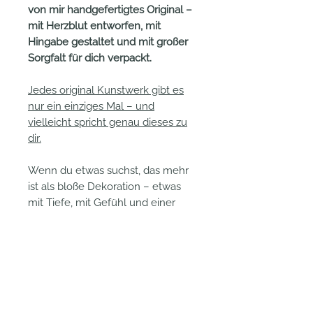
von mir handgefertigtes Original –
mit Herzblut entworfen, mit
Hingabe gestaltet und mit großer
Sorgfalt für dich verpackt.
Jedes original Kunstwerk gibt es
nur ein einziges Mal – und
vielleicht spricht genau dieses zu
dir.
Wenn du etwas suchst, das mehr
ist als bloße Dekoration – etwas
mit Tiefe, mit Gefühl und einer
eigenen Geschichte – dann darf
dieses Kunstwerk vielleicht bald
Teil deines Zuhauses werden.
Ein Unikat, das berührt, begleitet
und jeden Tag aufs Neue inspiriert.