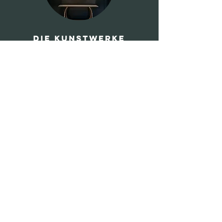
Die Kunstwerke
Enthüllung der neuen Kunstserie
„Fülle in mir“ – eine Kollektion, die
das Thema innere Stärke und Fülle
in einzigartiger Form zum Ausdruck
bringt
Zu den Werken
Du möchtest exklusive Einblicke hinter die
Kulissen und nie wieder etwas verpassen?
Dann komm in meinen E-Mail Club!